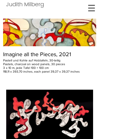
Judith Milberg
Imagine all the Pieces, 2021
Pastell und Kohle auf Holztafeln, 30-teilig
Pastels, charcoal on wood panels, 30 pieces
3 x 10 m, jede Tafel 100 × 100 cm
118,11 x 393,70 inches, each panel 39,37 x 39,37 inches